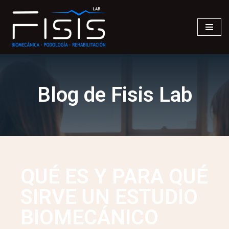
Saltar
al
contenido
Blog de Fisis Lab
QUÉ ES Y PARA QUÉ
SIRVE UN ESTUDIO
BIOMECÁNICO